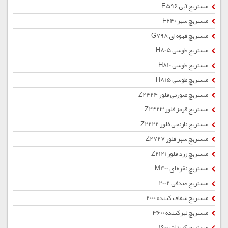
مستربچ آبی E596
مستربچ سبز F640
مستربچ قهوه ای G798
مستربچ طوسی H805
مستربچ طوسی H810
مستربچ طوسی H815
مستربچ صورتی فلور Z2424
مستربچ قرمز فلور Z2323
مستربچ نارنجی فلور Z2222
مستربچ سبز فلور Z2727
مستربچ زرد فلور Z2121
مستربچ نقره ای M400
مستربچ صدفی 2002
مستربچ شفاف کننده 2000
مستربچ لیزکننده 3600
مستربچ کربنات 1600