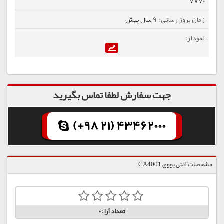
7770
9 سال پیش
جهت سفارش لطفا تماس بگیرید
(+98 21) 43462000
مشخصات آنتی یووی CA4001
تعداد آرا:
0