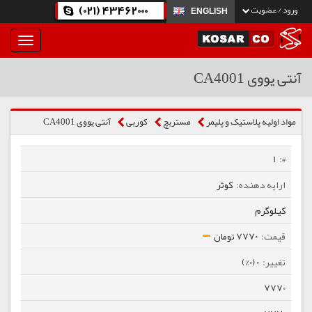
(021) 43462000
ورود / عضویت
ENGLISH
بار
و
بسته
آنتی یووی CA4001
نمودن
فهرست
مواد اولیه پلاستیک و پلیمر
مستربچ
كوربی
آنتی یووی CA4001
1
کوثر
کیلوگرم
7770 تومان
0 (0%)
7770