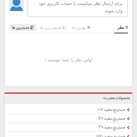
محصولات هم رده
مستربچ سفید 1012
مستربچ سفید X7
مستربچ سفید T7
مستربچ سفید 11120