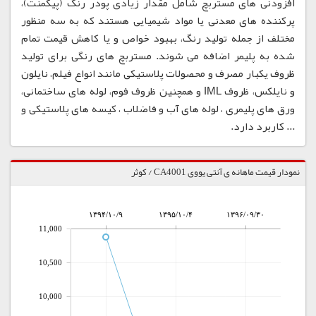
افزودنی های مستربچ شامل مقدار زیادی پودر رنگ (پیگمنت)،
پرکننده های معدنی یا مواد شیمیایی هستند که به سه منظور
مختلف از جمله تولید رنگ، بهبود خواص و یا کاهش قیمت تمام
شده به پلیمر اضافه می شوند. مستربچ های رنگی برای تولید
ظروف یکبار مصرف و محصولات پلاستیکی مانند انواع فیلم، نایلون
و نایلکس، ظروف IML و همچنین ظروف فوم، لوله های ساختمانی،
ورق های پلیمری ، لوله های آب و فاضلاب ، کیسه های پلاستیکی و
... کاربرد دارد.
نمودار قیمت ماهانه ی آنتی یووی CA4001 / کوثر
۱۳۹۴/۱۰/۹
۱۳۹۵/۱۰/۴
۱۳۹۶/۰۹/۳۰
11,000
10,500
10,000