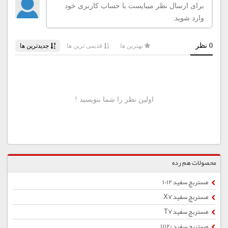
محصولات هم رده
مستربچ سفید 1012
مستربچ سفید X7
مستربچ سفید T7
مستربچ سفید 11120