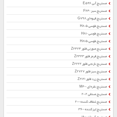
مستربچ آبی E596
مستربچ سبز F640
مستربچ قهوه ای G798
مستربچ طوسی H805
مستربچ طوسی H810
مستربچ طوسی H815
مستربچ صورتی فلور Z2424
مستربچ قرمز فلور Z2323
مستربچ نارنجی فلور Z2222
مستربچ سبز فلور Z2727
مستربچ زرد فلور Z2121
مستربچ نقره ای M400
مستربچ صدفی 2002
مستربچ شفاف کننده 2000
مستربچ لیزکننده 3600
مستربچ کربنات 1600