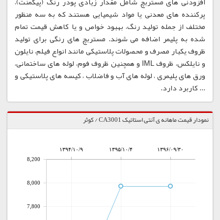
افزودنی های مستربچ شامل مقدار زیادی پودر رنگ (پیگمنت)،
پرکننده های معدنی یا مواد شیمیایی هستند که به سه منظور
مختلف از جمله تولید رنگ، بهبود خواص و یا کاهش قیمت تمام
شده به پلیمر اضافه می شوند. مستربچ های رنگی برای تولید
ظروف یکبار مصرف و محصولات پلاستیکی مانند انواع فیلم، نایلون
و نایلکس، ظروف IML و همچنین ظروف فوم، لوله های ساختمانی،
ورق های پلیمری ، لوله های آب و فاضلاب ، کیسه های پلاستیکی و
... کاربرد دارد.
نمودار قیمت ماهانه ی آنتی استاتیک CA3001 / کوثر
۱۳۹۴/۱۰/۹
۱۳۹۵/۱۰/۴
۱۳۹۶/۰۹/۳۰
8,200
8,000
7,800