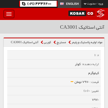
(021) 43462000
ورود / عضویت
ENGLISH
بار
و
بسته
آنتی استاتیک CA3001
نمودن
فهرست
مواد اولیه پلاستیک و پلیمر
مستربچ
كوربی
آنتی استاتیک CA3001
1
کوثر
کیلوگرم
7970 تومان
0 (0%)
7970