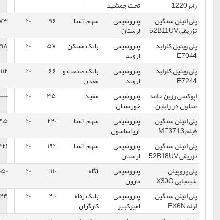
تخت جمشید
پتروشیمی
سهم آشنا
96
20
76973
1398/08/14
لرستان
پتروشیمی
بانک مسکن
57
20
78398
1398/08/13
اروند
پتروشیمی
بانک صنعت و
66
20
79112
1398/08/06
اروند
معدن
مد
پتروشیمی
مفید
45
20
260000
1398/08/04
خوزستان
پتروشیمی
سهم آشنا
220
20
91145
1398/07/30
آریا ساسول
پتروشیمی
سهم آشنا
192
20
83421
1398/07/16
لرستان
پتروشیمی
آگاه
110
20
101050
1398/07/15
مارون
پتروشیمی
بانک رفاه
200
20
98224
1398/07/09
امیرکبیر
کارگران