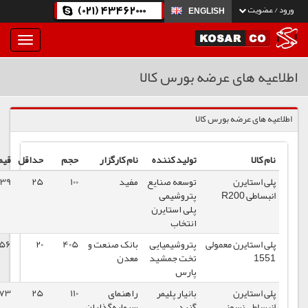
(021) 43462000
ENGLI
بار
و
بسته
ضه بورس کالا
نمودن
فهرست
س کالا
تولید کننده
نام کارگزار
حجم
حداقل
قیمت پایه
تاریخ
توسعه صنایع
مفید
100
25
120039
1399/03/18
پتروشیمی
پلی استایرن
انتخاب
ولی
پتروشیمیایی
بانک صنعت و
405
20
116756
1399/03/18
تخت جمشید
معدن
پارس
بانیار پلیمر
راهنمای
110
25
119573
1399/03/18
گنبد
سرمایه‌گذاران