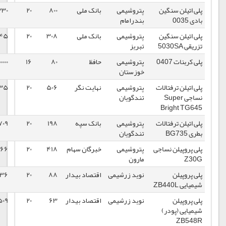
پتروشیمی
بانک ملی
800
20
97330
1399/03/06
بندرامام
پتروشیمی
بانک ملی
308
20
98245
1399/03/06
تبریز
پتروشیمی
حافظ
80
16
310000
1399/03/03
خوزستان
ت
پتروشیمی
نهایت نگر
506
20
88135
1399/02/30
تندگویان
ت
پتروشیمی
بانک سپه
198
20
87709
1399/02/30
تندگویان
جی
پتروشیمی
خبرگان سهام
418
20
105166
1399/02/29
مارون
نوید زرشیمی
اقتصاد بیدار
88
20
124236
1399/02/29
نوید زرشیمی
اقتصاد بیدار
63
20
120509
1399/02/29