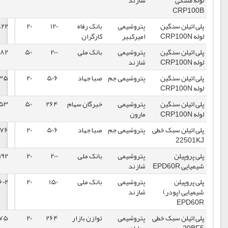
شازند
پتروشیمی
بانک رفاه
120
20
94822
1398/09/19
امیرکبیر
کارگران
پتروشیمی
بانک ملی
200
50
60582
1396/11/02
شازند
پتروشیمی جم
صبا جهاد
506
20
122335
1399/03/13
پتروشیمی
خبرگان سهام
264
50
94053
1397/12/25
مارون
خطی
پتروشیمی جم
صبا جهاد
506
20
82076
1398/09/19
پتروشیمی
بانک ملی
200
20
112992
1398/09/18
شازند
پتروشیمی
بانک ملی
150
20
109602
1398/09/18
شازند
خطی
پتروشیمی
توازن بازار
264
20
86075
1398/09/12