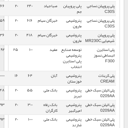
جی
پلی پروپیلن
صبا جهاد
240
20
105166
1399/02/29
جم
جی
پتروشیمی
خبرگان سهام
616
20
120759
1399/03/12
مارون
پتروشیمی
خبرگان سهام
418
20
124236
1399/02/29
مارون
توسعه صنایع
مفید
100
25
105892
1399/02/28
پتروشیمی
پلی استایرن
انتخاب
پتروشیمی
آبان
64
16
340000
1399/02/27
خوزستان
خطی
پتروشیمی
بانک ملی
55
20
92148
1399/02/23
تبریز
خطی
پتروشیمی
بانک رفاه
300
20
103893
1399/03/13
امیرکبیر
کارگران
خطی
پتروشیمی
بانک ملی
1000
20
103893
1399/03/13
شازند