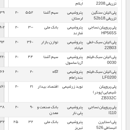
ایلام
پتروشیمی
سهم آشنا
552
20
91439
1398/12/13
لرستان
جی
پتروشیمی
بانک ملی
300
20
134902
1398/12/12
شازند
خطی
پتروشیمی
توازن بازار
360
20
102494
1398/12/06
مهاباد
یلم
پتروشیمی
سهم آشنا
44
20
108220
1398/12/06
آریا ساسول
یلم
پتروشیمی
آگاه
20
20
103066
1398/12/06
بندرامام
نوید زرشیمی
اقتصاد بیدار
21
20
137561
1398/12/05
جی
پتروشیمی
بانک صنعت و
90
20
124338
1398/12/05
پلی نار
معدن
پتروشیمی
بانک ملی
32
25
129132
1398/12/04
تبریز