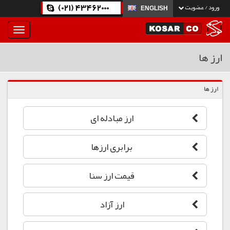
(021) 43462000
ورود / عضویت
ENGLISH
بار
و
بسته
ارز ها
نمودن
فهرست
ارز ها
ارز مبادله ای
برابری ارزها
قیمت ارز سنا
ارز آزاد