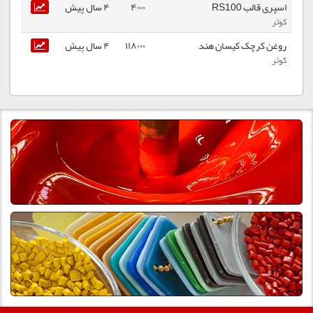
اسپری قالب RS100
4000
4 سال پیش
کوثر
روغن کرچک کیسان هند
118000
4 سال پیش
کوثر