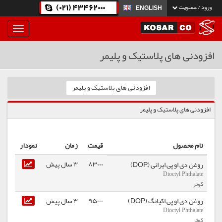
(021) 43462000
ورود / عضویت
ENGLISH
بار
و
بسته
افزودنی های پلاستیک و پلیمر
نمودن
فهرست
افزودنی های پلاستیک و پلیمر
افزودنی های پلاستیک و پلیمر
نام محصول
قیمت
زمان
نمودار
83000
3 سال پیش
روغن دی او پی ایرانی (ِDOP)
Dioctyl Phthalate
کوثر
روغن دی او پی اکیانگ (DOP)
95000
3 سال پیش
Dioctyl Phthalate
کوثر