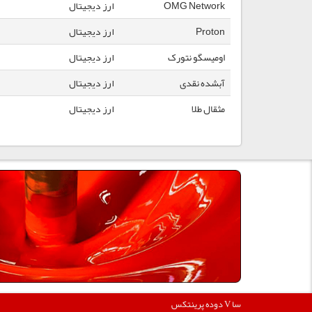
OMG Network
ارز دیجیتال
Proton
ارز دیجیتال
اومیسگو نتورک
ارز دیجیتال
آبشده نقدی
ارز دیجیتال
مثقال طلا
ارز دیجیتال
360000
دوده پرینتکس V دگوسا :