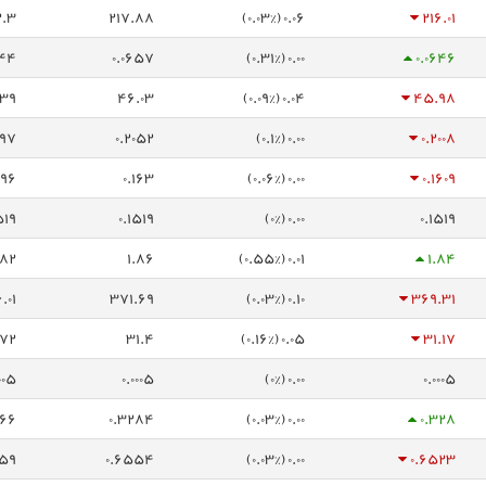
2.3
217.88
0.06 (0.03%)
216.01
644
0.0657
0.00 (0.31%)
0.0646
39
46.03
0.04 (0.09%)
45.98
197
0.2052
0.00 (0.1%)
0.2008
596
0.163
0.00 (0.06%)
0.1609
519
0.1519
0.00 (0%)
0.1519
.82
1.86
0.01 (0.55%)
1.84
.01
371.69
0.10 (0.03%)
369.31
.72
31.4
0.05 (0.16%)
31.17
005
0.0005
0.00 (0%)
0.0005
266
0.3284
0.00 (0.03%)
0.328
459
0.6554
0.00 (0.03%)
0.6523