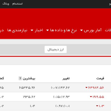
استخدام
وبلاگ
ات
آمار
بورس
نرخ ها
و داده ها
اخبار
نیازمندی ها
درب
ارز دیجیتال
قیمت
تغییر
بیشترین
?
کمت
25
65345.96
43.62 (0.07%)
64984.56
.02
1935.62
2.93 (0.15%)
1919.55
1.02
1.04
0.01 (0.97%)
1.03