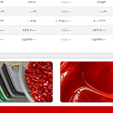
034
0.3206
0.00 (0%)
0.3153
0009
0.0009
0.00 (0%)
0.0009
044
0.045
0.00 (0.45%)
0.0443
000
846020000
0.00 (0%)
846020000
000
859990000
0.00 (0%)
859990000