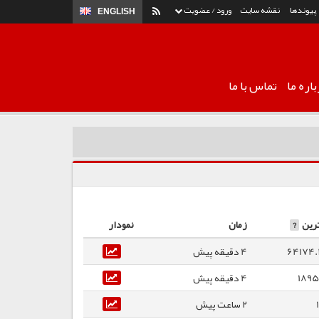
پیوندها
نقشه سایت
ورود / عضویت
ENGLISH
اره ما
تماس با ما
رین
?
زمان
نمودار
64174.
4 دقیقه پیش
1895
4 دقیقه پیش
2 ساعت پیش