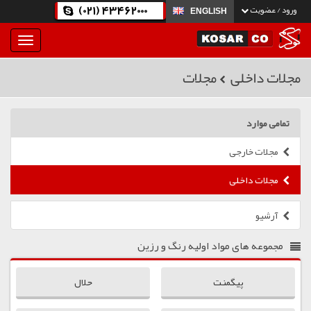
(021) 43462000
ورود / عضویت
ENGLISH
بار
و
بسته
مجلات داخلی
مجلات
نمودن
فهرست
تمامی موارد
مجلات خارجی
مجلات داخلی
آرشیو
مجموعه های
مواد اولیه رنگ و رزین
پیگمنت
حلال