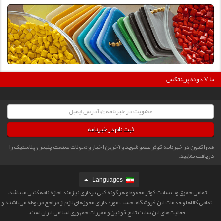
360
دوده پرینتکس V دگوسا :
ثبت نام در خبرنامه
هم اکنون در خبرنامه کوثر عضو شوید و آخرین اخبار و تحولات صنعت پلیمر و پلاستیک را
دریافت نمایید.
Languages
تمامی حقوق وب سایت کوثر محفوظ و هرگونه کپی برداری نیازمند اجازه نامه کتبی میباشد.
تمامی كالاها و خدمات این فروشگاه، حسب مورد دارای مجوزهای لازم از مراجع مربوطه می‌باشند و
فعالیت‌های این سایت تابع قوانین و مقررات جمهوری اسلامی ایران است.‎