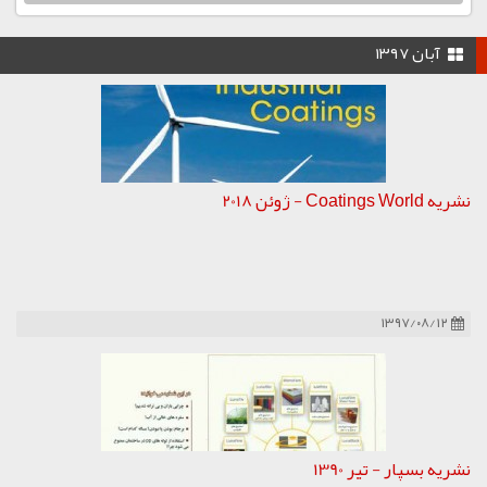
آبان ۱۳۹۷
نشریه Coatings World - ژوئن 2018
۱۳۹۷/۰۸/۱۲
نشریه بسپار - تیر 1390