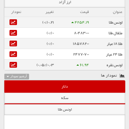
ارز آزاد
عنوان
قیمت
تغییر
نمودار
اونس طلا
4254.19
0.21 (0%)
مثقال طلا
80483000
0 (0%)
طلا ۱۸ عیار
18578200
0 (0%)
طلا ۲۴ عیار
24770700
0 (0%)
اونس نقره
61.94
0.03 (0.05%)
نمودار ها
آرشیو نمودار
دلار
سکه
اونس طلا