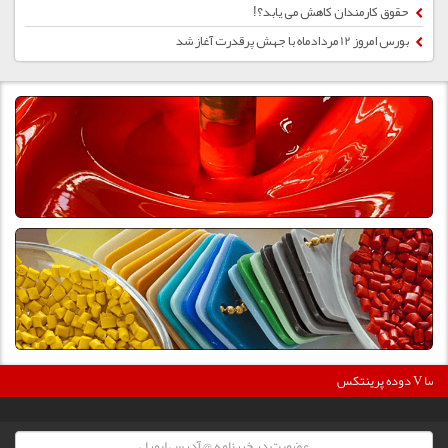
حقوق کارمندان کاهش می یابد؟!
بورس امروز 12 مردادماه با جهش پرقدرت آغاز شد
دوده پرینتکس V دگوسا :