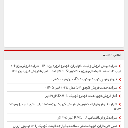
مطالب مشابه
شرایط پیش فروش و ثبت نام ایران خودرو فروردین 1401 - شرایط فروش پژو 206
تیپ 3 با سقف شیشه‌ای و پژو 207 دو رنگ اعلام شد + شرایط فروش فروردین 1401
فروش فوری کوییک و کوییک R بدون قرعه کشی
شرایط جدید فروش آئودی Q4 مدل 2025 (تیر 1405)
آغاز فروش فوق‌العاده خودرو کوییک GXR-L از ۱۹ تیر
شرایط فروش فوق‌العاده و پیش‌فروش کوییک ویژه متقاضیان عادی + جدول مرداد
۱۴۰۳
شرایط فروش اقساطی KMC T8 (تیر 1405)ر
ضرر خریداران کوییک صفر / سامانه یکپارچه قیمت کوییک را ۸۰ میلیون ارزان