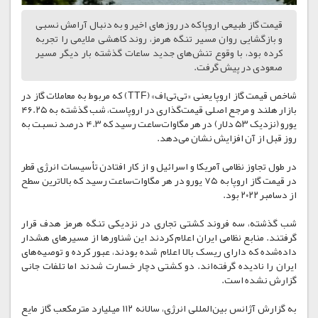
قیمت گاز طبیعی اروپا که در روزهای اخیر و به دنبال آرامش نسبی
و بازگشایی روان مسیر تنگه هرمز، روند کاهشی ملایمی را تجربه
کرده بود، با وقوع تنش‌های جدید ساعات گذشته بار دیگر مسیر
صعودی در پیش گرفت.
شاخص قیمت گاز اروپا یعنی «تی‌تی‌اف» (TTF) که مربوط به معاملات گاز در
بازار هلند و مرجع اصلی قیمت‌گذاری در اروپاست، شب گذشته به ۴۶.۲۵
یورو (نزدیک ۵۳ دلار) در هر مگاوات‌ساعت رسید که ۴.۳ درصد نسبت به
روز قبل از آن افزایش نشان می‌دهد.
در طول تجاوز نظامی آمریکا و اسرائیل و از کار افتادن تأسیسات انرژی قطر
در قیمت گاز اروپا به ۷۵ یورو در هر مگاوات‌ساعت رسید که بالاترین سطح
از دسامبر ۲۰۲۲ بود.
شب گذشته، سه فروند کشتی تجاری در نزدیکی تنگه هرمز هدف قرار
گرفتند. منابع نظامی ایران اعلام کردند این شناورها از مسیرهای هشدار
داده‌شده که دارای ریسک بالا اعلام شده بودند، عبور کرده و توصیه‌های
ایران را نادیده گرفته‌اند. دو کشتی دچار خسارت شدند اما تلفات جانی
گزارش نشده است.
به گزارش آژانس بین‌المللی انرژی، سالانه ۱۱۲ میلیارد مترمکعب گاز مایع