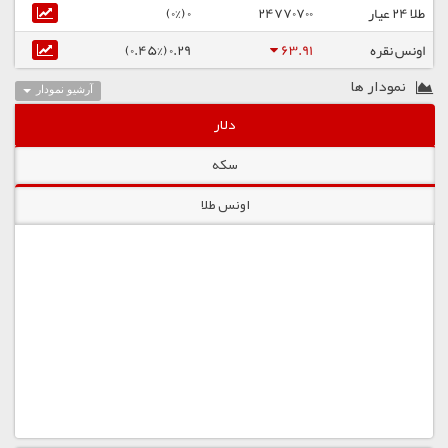
طلا ۲۴ عیار
24770700
0 (0%)
اونس نقره
63.91
0.29 (0.45%)
نمودار ها
آرشیو نمودار
دلار
سکه
اونس طلا