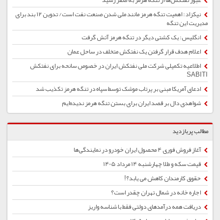
عبور نفتکش‌ها از تنگه هرمز به صفر رسید
نیکزاد: اهمیت تنگه هرمز مانند ملی شدن صنعت نفت است/ تدوین ۱۲ بند برای
مدیریت این تنگه
انگلیس: یک کشتی دیگر در تنگه هرمز آتش گرفت
اعلام هدف قرار گرفتن یک نفتکش متخلف در ساحل عمان
اطلاعیه تکمیلی شرکت ملی نفتکش ایران در خصوص سانحه برای نفتکش
SABITI
ادعای آمریکا مبنی بر پرتاب موشک توسط سپاه در تنگه هرمز تکذیب شد
شواهدی دال بر قصد ایران برای بستن تنگه هرمز ندیده‌ایم
مطالب پربازدید
آغاز فروش فوری 4 محصول ایران خودرو در نمایندگی‌ها
قیمت سکه و طلا چهارشنبه 14 مرداد 1405
حقوق کارمندان کاهش می یابد؟!
اجاره خانه در شمال تهران چقدر است؟
دریافت همه درآمدهای دولتی فقط با شناسه واریز