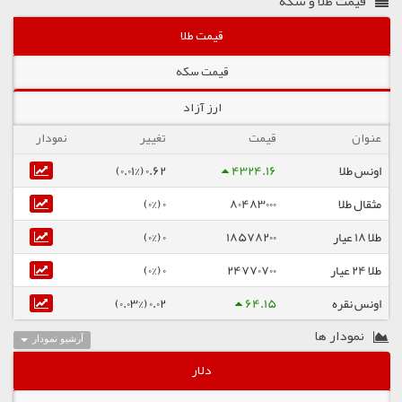
قیمت طلا و سکه
قیمت طلا
قیمت سکه
ارز آزاد
عنوان
قیمت
تغییر
نمودار
اونس طلا
4324.16
0.62 (0.01%)
مثقال طلا
80483000
0 (0%)
طلا ۱۸ عیار
18578200
0 (0%)
طلا ۲۴ عیار
24770700
0 (0%)
اونس نقره
64.15
0.02 (0.03%)
نمودار ها
آرشیو نمودار
دلار