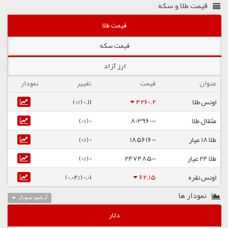
قیمت طلا و سکه
قیمت طلا
قیمت سکه
ارز آزاد
عنوان
قیمت
تغییر
نمودار
اونس طلا
4260.2
0.11 (0%)
مثقال طلا
80396000
0 (0%)
طلا ۱۸ عیار
18561600
0 (0%)
طلا ۲۴ عیار
24748500
0 (0%)
اونس نقره
62.15
0.01 (0.02%)
نمودار ها
آرشیو نمودار
دلار