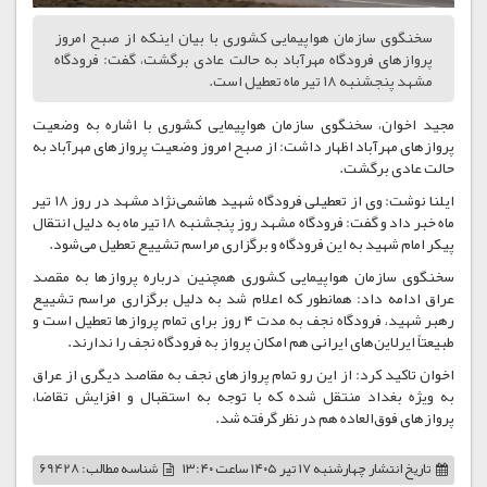
سخنگوی سازمان هواپیمایی کشوری با بیان اینکه از صبح امروز
پروازهای فرودگاه مهرآباد به حالت عادی برگشت، گفت: فرودگاه
مشهد پنجشنبه ١٨ تیر ماه تعطیل است.
مجید اخوان، سخنگوی سازمان هواپیمایی کشوری با اشاره به وضعیت
پروازهای مهرآباد اظهار داشت: از صبح امروز وضعیت پروازهای مهرآباد به
حالت عادی برگشت.
ایلنا نوشت: وی از تعطیلی فرودگاه شهید هاشمی‌نژاد مشهد در روز ١٨ تیر
ماه خبر داد و گفت: فرودگاه مشهد روز پنجشنبه ١٨ تیر ماه به دلیل انتقال
پیکر امام شهید به این فرودگاه و برگزاری مراسم تشییع تعطیل می‌شود.
سخنگوی سازمان هواپیمایی کشوری همچنین درباره پروازها به مقصد
عراق ادامه داد: همانطور که اعلام شد به دلیل برگزاری مراسم تشییع
رهبر شهید، فرودگاه نجف به مدت ۴ روز برای تمام پروازها تعطیل است و
طبیعتاً ایرلاین‌های ایرانی هم امکان پرواز به فرودگاه نجف را ندارند.
اخوان تاکید کرد: از این رو تمام پروازهای نجف به مقاصد دیگری از عراق
به ویژه بغداد منتقل شده که با توجه به استقبال و افزایش تقاضا،
پروازهای فوق‌العاده هم در نظر گرفته شد.
تاریخ انتشار
چهارشنبه ۱۷ تیر ۱۴۰۵ ساعت ۱۳:۴۰
شناسه مطالب: 69428