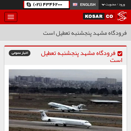
(021) 43462000
ورود / عضویت
ENGLISH
بار
و
بسته
فرودگاه مشهد پنجشنبه تعطیل است
نمودن
فهرست
فرودگاه مشهد پنجشنبه تعطیل
اخبار عمومی
است