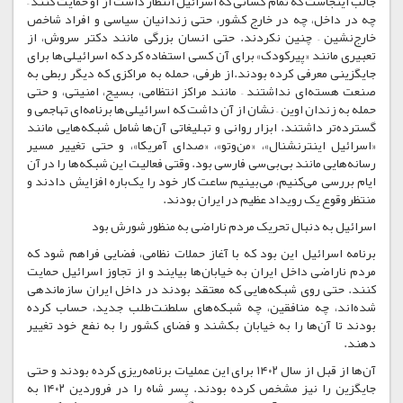
جالب اینجاست که تمام کسانی که اسرائیل انتظار داشت از او حمایت کنند –
چه در داخل، چه در خارج کشور، حتی زندانیان سیاسی و افراد شاخص
خارج‌نشین – چنین نکردند. حتی انسان بزرگی مانند دکتر سروش، از
تعبیری مانند «پیرکودک» برای آن کسی استفاده کرد که اسرائیلی‌ها برای
جایگزینی معرفی کرده بودند.از طرفی، حمله به مراکزی که دیگر ربطی به
صنعت هسته‌ای نداشتند – مانند مراکز انتظامی، بسیج، امنیتی، و حتی
حمله به زندان اوین – نشان از آن داشت که اسرائیلی‌ها برنامه‌ای تهاجمی و
گسترده‌تر داشتند. ابزار روانی و تبلیغاتی آن‌ها شامل شبکه‌هایی مانند
«اسرائیل اینترنشنال»، «من‌وتو»، «صدای آمریکا»، و حتی تغییر مسیر
رسانه‌هایی مانند بی‌بی‌سی فارسی بود. وقتی فعالیت این شبکه‌ها را در آن
ایام بررسی می‌کنیم، می‌بینیم ساعت کار خود را یک‌باره افزایش دادند و
منتظر وقوع یک رویداد عظیم در ایران بودند.
اسرائیل به دنبال تحریک مردم ناراضی به منظور شورش بود
برنامه اسرائیل این بود که با آغاز حملات نظامی، فضایی فراهم شود که
مردم ناراضی داخل ایران به خیابان‌ها بیایند و از تجاوز اسرائیل حمایت
کنند. حتی روی شبکه‌هایی که معتقد بودند در داخل ایران سازماندهی
شده‌اند، چه منافقین، چه شبکه‌های سلطنت‌طلب جدید، حساب کرده
بودند تا آن‌ها را به خیابان بکشند و فضای کشور را به نفع خود تغییر
دهند.
آن‌ها از قبل از سال ۱۴۰۲ برای این عملیات برنامه‌ریزی کرده بودند و حتی
جایگزین را نیز مشخص کرده بودند. پسر شاه را در فروردین ۱۴۰۲ به