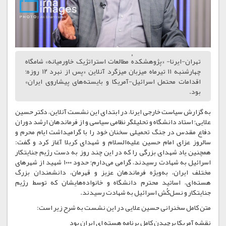
تهران-ایرنا- «پژوهشکدهٔ مطالعات استراتژیک خاورمیانه» شامگاه
چهارشنبه ۱۱ تیرماه میزبان میزگرد آنلاین «پس از نبرد ۱۲ روزه؛
اقدامات محتمل اسرائیل-آمریکا و بایسته‌های پیشاروی ایران»
بود.
به گزارش سیاست خارجی ایرنا، در ابتدای این نشست آنلاین، دکتر حسین
علایی؛ استاد دانشگاه و تحلیلگر نظامی سیاسی و از فرماندهان ارشد دوران
دفاع مقدس در جنگ تحمیلی سخنان خود را با گرامیداشت ایام محرم و
سالروز عزای امام حسین علیه‌السلام و شهدای کربلا آغاز کرد و گفت:
همچنین یاد شهدای بزرگی را که در این چند روز به دست رژیم جنایتکار
اسرائیل به شهادت رسیدند، گرامی می‌دارم؛ حدود ۱۰۰۰ شهید از شهرهای
مختلف ایران، به‌ویژه فرماندهان عزیز و قهرمان، دانشمندان بزرگ
هسته‌ای، اساتید محترم دانشگاه و خانواده‌هایشان که توسط رژیم
جنایتکار و نسل‌کُش اسرائیل به شهادت رسیدند.
متن کامل سخنرانی حسین علایی در این نشست به شرح زیر است:
نقشه آمریکا برچیدن کامل برنامه هسته ای ایران بود