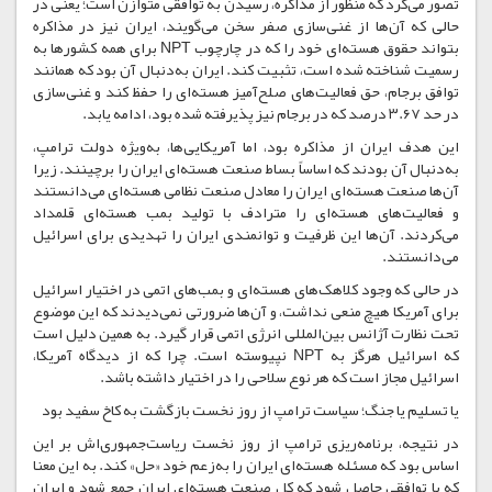
تصور می‌کرد که منظور از مذاکره، رسیدن به توافقی متوازن است؛ یعنی در
حالی که آن‌ها از غنی‌سازی صفر سخن می‌گویند، ایران نیز در مذاکره
بتواند حقوق هسته‌ای خود را که در چارچوب NPT برای همه کشورها به
رسمیت شناخته شده است، تثبیت کند. ایران به‌دنبال آن بود که همانند
توافق برجام، حق فعالیت‌های صلح‌آمیز هسته‌ای را حفظ کند و غنی‌سازی
در حد ۳.۶۷ درصد که در برجام نیز پذیرفته شده بود، ادامه یابد.
این هدف ایران از مذاکره بود، اما آمریکایی‌ها، به‌ویژه دولت ترامپ،
به‌دنبال آن بودند که اساساً بساط صنعت هسته‌ای ایران را برچینند. زیرا
آن‌ها صنعت هسته‌ای ایران را معادل صنعت نظامی هسته‌ای می‌دانستند
و فعالیت‌های هسته‌ای را مترادف با تولید بمب هسته‌ای قلمداد
می‌کردند. آن‌ها این ظرفیت و توانمندی ایران را تهدیدی برای اسرائیل
می‌دانستند.
در حالی که وجود کلاهک‌های هسته‌ای و بمب‌های اتمی در اختیار اسرائیل
برای آمریکا هیچ منعی نداشت، و آن‌ها ضرورتی نمی‌دیدند که این موضوع
تحت نظارت آژانس بین‌المللی انرژی اتمی قرار گیرد. به همین دلیل است
که اسرائیل هرگز به NPT نپیوسته است. چرا که از دیدگاه آمریکا،
اسرائیل مجاز است که هر نوع سلاحی را در اختیار داشته باشد.
یا تسلیم یا جنگ؛ سیاست ترامپ از روز نخست بازگشت به کاخ سفید بود
در نتیجه، برنامه‌ریزی ترامپ از روز نخست ریاست‌جمهوری‌اش بر این
اساس بود که مسئله هسته‌ای ایران را به‌زعم خود «حل» کند. به این معنا
که یا توافقی حاصل شود که کل صنعت هسته‌ای ایران جمع شود و ایران