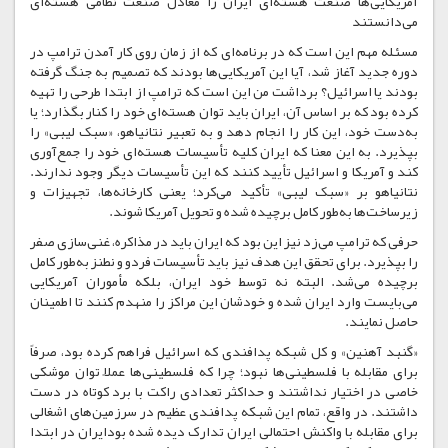
آمریکایی‌ها صنعت هسته‌ای ایران را معادل صنعت نظامی هسته‌ای
می‌دانستند
مسئله مهم این است که در برنامه‌ای که از زمان روی کار آمدن ترامپ در
دوره جدید آغاز شد، آیا این آمریکایی‌ها بودند که تصمیم به جنگ گرفته
بودند یا اسرائیل؟ برداشت من این است که ترامپ از ابتدا طرحی را تهیه
کرده بود که بر اساس آن، ایران باید توان هسته‌ای خود را کنار بگذارد؛ یا
به‌دست خود، این کار را انجام دهد و به تعبیر نتانیاهو، «سبک لیبی» را
بپذیرد. به این معنا که ایران کلیه تأسیسات هسته‌ای خود را جمع‌آوری
کند و آمریکا و اسرائیل تأیید کنند که این تأسیسات دیگر وجود ندارند.
نتانیاهو بر «سبک لیبی» تأکید می‌کرد؛ یعنی کارخانه‌ها، تجهیزات و
زیرساخت‌ها به‌طور کامل برچیده شده و تحویل آمریکا شوند.
حرفی که ترامپ می‌زد نیز این بود که ایران باید در مذاکره، غنی‌سازی صفر
را بپذیرد. برای تحقق این هدف نیز باید تأسیسات فردو و نطنز به‌طور کامل
برچیده می‌شد. البته نه توسط خود ایران، بلکه مأموران آمریکایی
می‌بایست وارد ایران شده و خودشان این مراکز را منهدم کنند تا اطمینان
حاصل نمایند.
«گنبد آهنین» و کل شبکه پدافندی‌ که اسرائیل فراهم کرده بود، صرفاً
برای مقابله با فلسطینی‌ها نبود؛ چرا که فلسطینی‌ها عملاً توان موشکی
خاصی در اختیار نداشتند و حداکثر تعدادی راکت با برد کوتاه در دست
داشتند. در واقع، تمام این شبکه پدافندی عظیم در سرزمین‌های اشغالی
برای مقابله با واکنش احتمالی ایران تدارک دیده شده بودایران در ابتدا