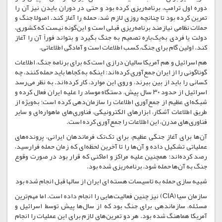
دوره اول ترامپ، برنامه‌ریزی کرده بود و حتی در دوران بایدن نیز آن را
تمرین کرده بود تا چنانچه روزی لازم شد، حمله را آغاز کند. اصولاً جنگ و
حملات نظامی نیازمند برنامه‌ریزی قبلی است و این‌گونه نیست که کشوری،
دولت یا فردی به‌یک‌باره تصمیم به جنگ بگیرد و بتواند فوراً آن را آغاز
کند. اولین گام برای جنگ، کسب اطلاعات است و آمادگی اطلاعاتی.
هم اسرائیل و هم آمریکا سالیان درازی است که برای برنامه جنگ، اطلاعات
گوناگونی را از ایران جمع‌آوری کرده‌اند: اینکه به کجاها باید حمله کنند، چه
کسانی را باید از بین ببرند، و روی این موارد، کار کرده‌اند. به نظر می‌رسد
اسرائیل از حدود ۳۰ سال پیش، دستگاه موساد را علیه ایران فعال کرده و
شبکه‌ای عظیم از جمع‌آوری اطلاعات را سازمان‌دهی کرده است؛ به‌ویژه از
طریق اطلاعات آشکار، ابزارهای الکترونیکی، فناوری‌های ماهواره‌ای و سایر
فناوری‌های مدرن، این اطلاعات را جمع‌آوری کرده است.
آن‌ها برای آغاز جنگی عظیم، برای تک‌تک فرماندهان ایرانی، پرونده‌های
عملیاتی تشکیل داده و آن‌ها را تا آخرین لحظه‌ای که زمان حمله فرارسید،
رصد کرده‌اند؛ همچنین علیه مراکز و اماکنی که قرار بود در صورت وقوع
جنگ به آن‌ها حمله شود، برنامه‌ریزی شده بود.
شبیه سازی حمله به تاسیسات هسته ای ایران از سالها قبل انجام شده بود
سازمان سیا (CIA) نیز چنین فعالیت‌هایی را انجام داده است. اما مهم‌ترین
مسئله، سازماندهی برای جنگ بود که از سال‌ها پیش توسط اسرائیل و
آمریکا هماهنگ شده بود. هر دو تمرین‌های لازم برای این عملیات را انجام