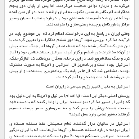
می‌کردند و درباره توافق صحبت می‌کردند. اما پس از پایان دور پنجم
مذاکرات، آمریکایی‌ها متنی مکتوب به ایران ارائه دادند. در آن متن آمده
بود که ایران باید تأسیسات هسته‌ای خود را در فردو، نطنز، اصفهان و سایر
مراکز به‌طور کامل برچیده و غنی‌سازی را متوقف کند.
وقتی ایران در پاسخ به این درخواست، اعلام کرد که این موضوع باید در
فرآیند مذاکره بررسی شود، آن‌ها دور ششم مذاکرات را تعیین کردند. با
این حال، کاملاً آشکار شده بود که هدف اصلی آن‌ها آغاز جنگ است. پیش
از آن‌که مذاکرات دور ششم برگزار شود، اسرائیل حملات نظامی خود را آغاز
کرد و جنگ عملاً شروع شد. در این مرحله، همگان دریافتند که آغازگر جنگ،
اسرائیل بوده است و برنامه‌ریز آن، اسرائیل و آمریکا به صورت مشترک
بودند. مشخص شد که آن‌ها بر پایه یک برنامه‌ریزی بلندمدت و از پیش
طراحی‌شده، اقدامات جدیدی را آغاز کرده‌اند.
اسرائیل به دنبال تغییر رژیم سیاسی در ایران است
پرسش اصلی دیگر این است: آیا اقدام اسرائیل و آمریکا به این دلیل بود
که وقتی از مسیر مذاکره نتوانستند ایران را وادار کنند که با دست خود
صنعت هسته‌ای‌اش را جمع کند و به غنی‌سازی صفر برسد، تصمیم
گرفتند به‌طور نظامی وارد عمل شوند؟
اسرائیل در سالیان دراز گذشته، تمام صحبتش فقط مسئله هسته‌ای
ایران نبوده؛ درباره مسئله هسته‌ای، آن‌ها سال‌هاست که با ایران درگیر
هستند. اسرائیل دست‌کم حدود ۲۰ سال است که علیه صنعت هسته‌ای