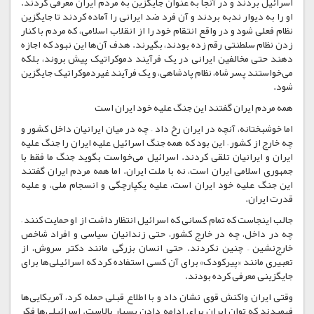
اسرائیل بردند و در آنجا به عنوان جایگزین به مردم ایران معرفی کردند.
او را به دیوار ندبه بردند و آن فرد ضد ایرانی را آماده کردند تا جایگزین
نظام فعلی شود و در واقع انتقام خود را از انقلاب اسلامی، که مردم با کنار
زدن نظام سلطنتی رقم زده بودند، بگیرند. هدف آن‌ها این نبود که اجازه
دهند حتی مخالفین ایرانی در یک فرآیند دموکراتیک پیش بروند، بلکه
می‌خواستند پسر شاه، نظام پادشاهی، و یک فرآیند غیردموکراتیک جایگزین
شود.
همه مردم ایران گفتند این جنگ علیه خود ایران است
اما خوشبختانه، آنچه در ایران رخ داد – چه در میان ایرانیان داخل کشور و
چه خارج از کشور – این بود که همه جنگ اسرائیل علیه ایران را جنگ علیه
ایران و ایرانیان تلقی کردند. اسرائیل می‌خواست بگوید جنگ ما فقط با
جمهوری اسلامی ایران است، نه با ملت ایران. اما همه مردم ایران گفتند
این جنگ علیه خود ایران است، علیه یکپارچگی و انسجام ملی، و علیه
قدرت ایران.
جالب اینجاست که تمام کسانی که اسرائیل انتظار داشت از او حمایت کنند –
چه در داخل، چه در خارج کشور، حتی زندانیان سیاسی و افراد شاخص
خارج‌نشین – چنین نکردند. حتی انسان بزرگی مانند دکتر سروش، از
تعبیری مانند «پیرکودک» برای آن کسی استفاده کرد که اسرائیلی‌ها برای
جایگزینی معرفی کرده بودند.
وقتی ایران واکنش قوی نشان داد و با اطلاع قبلی حمله کرد، آمریکایی‌ها
فهمیدند که توان ایران برای ادامه دادن بسیار بالاست. اسرائیلی‌ها فکر