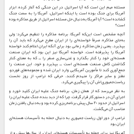
مسئله مهم این است که آیا اسرائیل در این جنگی که آغاز کرده، ابزار
آمریکا برای جنگ بوده است یا اینکه اسرائیل، آمریکا را به سمت جنگ
کشانده است؟ آیا آمریکا به‌دنبال حل مسئله اسرائیل از طریق مذاکره بوده
است؟
آنچه مشخص است این‌که آمریکا، برنامه مذاکره را تنظیم می‌کرد؛ ولی
به‌جای مذاکره، صرفاً خواسته‌ای را از ایران مطرح می‌کرد که باید آن را
بپذیرد. یعنی زمان مذاکره، زمانی بود برای آنکه ایران اعلام کند خواسته
آمریکا را پذیرفته است. خواسته آمریکا نیز این بود که ایران صنعت
هسته‌ای خود را کنار بگذارد و غنی‌سازی صفر را ــ که به معنای کنار
گذاشتن کامل صنعت هسته‌ای است ــ بپذیرد و خود، این صنعت را
جمع‌آوری کند تا مأمورین آمریکایی وارد ایران شده و مجموعه‌های فوردو،
نطنز و سایر مراکز را منهدم کنند. حرفی که ترامپ از روز نخست
ریاست‌جمهوری‌اش آن را پیگیری می‌کرد.
به نظر می‌رسد که از همان زمان، برنامه جنگ علیه ایران کلید خورد و
اجرای آن در دستور کار قرار گرفت. چرا که از دید بنده، جنگ علیه ایران را
اسرائیل از حدود ۲۰ سال پیش برنامه‌ریزی کرده بود و به‌دنبال یافتن زمان
مناسب آن می‌گشت.
ترامپ از دور اول ریاست جمهوری به دنبال حمله به تأسیسات هسته‌ای
ایران بود
آمریکا نیز برای حمله به تأسیسات هسته‌ای ایران، از سال‌ها پیش و از