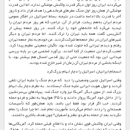
می‌کردند ایران روز اول دیگر قدرت واکنش موشکی ندارد، اما این قدرت
موشکی از همان روز اول جنگ، مقرهای فرماندهی را هدف قرار داد و تا روز
آخر با قدرت بالا ادامه داشت.در نتیجه، بساط اسرائیل در افکار عمومی
مردم ایران به‌هم ریخت. فراتر از آن، ترامپ که هر روز مردم تهران را
تهدید می‌کرد که خانه‌های خود را ترک کنند، در روز جمعه‌ پیش از
آتش‌بس، گفت همه باید تهران را ترک کنند. اما مردم تهران و دیگر
شهرهای ایران در نماز جمعه‌ها شرکت کردند. من خودم به نماز جمعه تهران
رفتم و دیدم تهرانی که خلوت شده بود، ناگهان جمعیتی عظیم پیدا کرد.
تعجب کردم این جمعیت از کجا آمدند. برآورد شخصی من، بر پایه بررسی
میدانی، این بود که جمعیت حتی از روز قدس امسال هم بیشتر بود، با
اینکه بخشی از مردم تهران آن زمان از شهر خارج شده بودند.
انسجام ایرانیان، اسرائیل را دچار ابهام بزرگ کرد
وقتی اسرائیل چنین وضعیتی را دید – که مردم جنگ را علیه ایران تلقی
کردند و حول هویت ایرانی علیه جنگ ایستادند – به نظرم دچار یک ابهام
بزرگ شد. از سوی دیگر، آمریکا نیز وارد جنگ شد. پهپادهای بی‌سرنشین
را از داخل خود آمریکا پرواز دادند و با ۱۲۵ هواپیما به نطنز و فردو حمله
کردند. خب اگر قرار بود فقط این باشد، باید همان‌طور که تأسیسات
هسته‌ای را زدند، اعلام می‌کردند مأموریت تمام شد. اما چرا جنگ را تمام
نکردند بعد از حمله به فردو، نطنز و اصفهان؟ چون هدف بالاتری داشتند.
وقتی ایران واکنش قوی نشان داد و با اطلاع قبلی حمله کرد، آمریکایی‌ها
فهمیدند که توان ایران برای ادامه دادن بسیار بالاست. اسرائیلی‌ها فکر