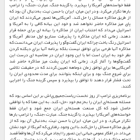
فقط خواسته‌های آمریکا را بپذیرد، یا گزینه جنگ. عبارت «جنگ» را ترامپ
بارها تکرار می‌کرد، و در این میان، ایران با حسن نیت، به‌دنبال آن بود که
از طریق مذاکره مسائل را حل کند. آمریکایی‌ها تصور می‌کردند که ایران
پای میز مذاکره حاضر نخواهد شد و خود این بهانه کافی را به آمریکا و
اسرائیل می‌داد که اجتناب ایران از مذاکره را بهانه ای برای حمله قرار
دهند. زمانی که ایران مذاکره را پذیرفت سناریو اول مدنظر آمریکا و
اسرائیل رنگ باخت چرا که ایران گفت‌وگو را پذیرفت. ایران می‌دانست که
مذاکره آنها طرحی برای توافق نیست بلکه برنامه آنها برای دیکته کردن
نظر خود به ایران است اما با این وجود ایران در محاسبه ای درست این
گفت‌وگوها را آغاز کرد. زمانی که ایران پشت میز مذاکره حاضر شد
آمریکایی‌ها برای توافق زمان دوماهه تعیین کردند که در حقیقت تلاشی
برای شروع جنگ بود و برای اینکه بتوانند برای مدت محدودی ایران را
تحت فشار قرار دهند تا توافق را بپذیرد و سپس گزینه جنگ را اجرایی
کنند.
برنامه‌ریزی ترامپ از روز نخست ریاست‌جمهوری‌اش بر این اساس بود که
مسئله هسته‌ای ایران را به‌زعم خود «حل» کند. به این معنا که یا توافقی
حاصل شود که کل صنعت هسته‌ای ایران جمع شود و ایران فقط
خواسته‌های آمریکا را بپذیرد، یا گزینه جنگ. عبارت «جنگ» را ترامپ بارها
تکرار می‌کرد، و در این میان، ایران با حسن نیت، به‌دنبال آن بود که از
طریق مذاکره مسائل را حل کند.با این وجود، رفتاری که آمریکا از خود نشان
می‌داد، در افکار عمومی جهانی این تصور را ایجاد می‌کرد که آن‌ها واقعاً قصد
انجام مذاکره دارند. آن‌ها تاریخ مذاکره تعیین می‌کردند، جلساتی برگزار