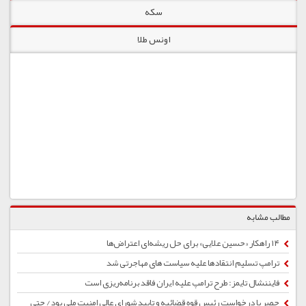
سکه
اونس طلا
مطالب مشابه
۱۴ راهکار «حسین علایی» برای حل ریشه‌ای اعتراض‌ها
ترامپ تسلیم انتقادها علیه سیاست های مهاجرتی شد
فایننشال تایمز: طرح ترامپ علیه ایران فاقد برنامه‌ریزی است
حصر با درخواست رئیس قوه قضائیه و تایید شورای عالی امنیت ملی بود/ حتی