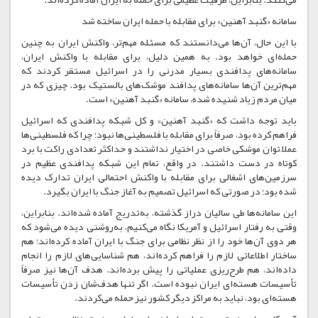
سامانه «گنبد آهنین» برای مقابله با حمله ایران ساخته شد
با این حال، آن‌ها می‌دانستند که مسئله مهم‌تر، واکنش ایران به چنین
حمله‌ای خواهد بود. به همین دلیل، برای مقابله با واکنش ایران،
سامانه‌های پدافندی بسیار مدرنی را در اسرائیل مستقر کردند که
مهم‌ترین آن‌ها سامانه‌های پدافند موشک‌های بالستیک بود. چیزی که در
میان مردم زیاد شنیده شده، سامانه «گنبد آهنین» است.
باید توجه داشت که «گنبد آهنین» و کل شبکه پدافندی‌ که اسرائیل
فراهم کرده بود، صرفاً برای مقابله با فلسطینی‌ها نبود؛ چرا که فلسطینی‌ها
عملاً توان موشکی خاصی در اختیار نداشتند و حداکثر تعدادی راکت با برد
کوتاه در دست داشتند. در واقع، تمام این شبکه پدافندی عظیم در
سرزمین‌های اشغالی برای مقابله با واکنش احتمالی ایران تدارک دیده
شده بود؛ در صورتی که اسرائیل تصمیم به آغاز جنگ با ایران بگیرد.
این سامانه‌ها طی سالیان دراز گذشته، به‌تدریج آماده شده‌اند. بنابراین،
وقتی به رفتار اسرائیل و آمریکا نگاه می‌کنیم، به‌روشنی دیده می‌شود که
هر دوی آن‌ها خود را از نظر نظامی برای جنگ با ایران آماده کرده‌اند؛ هم
ساختار اطلاعاتی لازم را فراهم کرده‌اند، هم شناسایی‌های لازم را انجام
داده‌اند، هم طرح‌ریزی عملیاتی را پیش برده‌اند. هدف آن‌ها نیز صرفاً
تأسیسات هسته‌ای ایران نبوده است. اگر تنها هدف‌شان زدن تأسیسات
هسته‌ای بود، نباید به مراکز دیگر کشور نیز حمله می‌کردند.