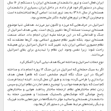
ایران فعال است و ترور دانشمندان هسته‌ای ایران را دست‌کم از ۱۶ سال
پیش در دستور کار خود قرار داده. در داخل ایران، بسیاری از دانشمندان
هسته‌ای از سال ۱۳۸۸ به بعد ترور شدند؛ اسامی آن‌ها شناخته‌شده است
و مهم‌ترین آن‌ها در ترورهای اولیه، دکتر علی‌محمدی بود.
اسرائیل در حرف‌هایی که می‌زد و اکنون نیز می‌زند، هدفش تنها موضوع
هسته‌ای نیست؛ مسئله آن‌ها «تغییر رژیم» است. یعنی هدف اسرائیل از
جنگ و اقداماتی که در این مرحله علیه ایران انجام داد، حذف صنعت
هسته‌ای نبود بلکه تغییر نظام جمهوری اسلامی بود. آن‌ها معتقدند که
نظام جمهوری اسلامی ایران باید تغییر کند تا خیال اسرائیل برای همیشه
راحت شود؛ زیرا نفس وجود این نظام را تهدیدی برای بقای اسرائیل
می‌دانند.
نوع حملات اسرائیل و مداخله امریکا هدف نهایی آنها را آشکار کرد
اگر به سبک حمله‌ای که اسرائیل در این جنگ ۱۲ روزه انجام داد و مداخله
آمریکا در این جنگ نگاه کنیم، مشخص است که ظاهراً همان هدف
براندازی را طراحی کرده بودند و طبق آن عمل کردند. البته اینجا فرصت
کم است که بتوانم همه جوانب را توضیح دهم، اما زدن نظام ایران و سپس
زدن تمام ساختارهای نظام، ازجمله ساختار پدافند هوایی و ساختارهای
پاسخ موشکی (که موشک‌های بالستیک هستند) و همچنین حمله به
دانشمندان هسته‌ای و اساتید مؤثر دانشگاه‌ها در حوزه‌هایی مانند فیزیک
و دیگر رشته‌های مرتبط، همگی در دستور کار آن‌ها بود.