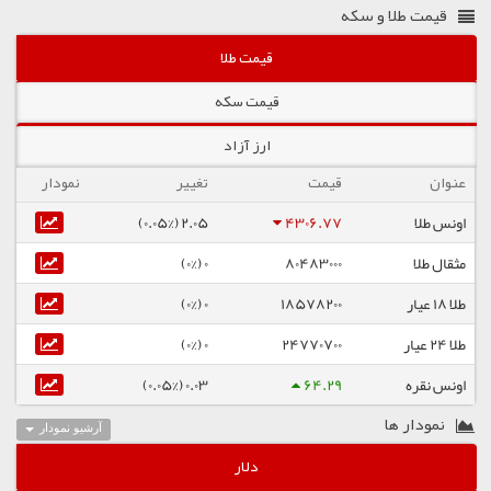
قیمت طلا و سکه
قیمت طلا
قیمت سکه
ارز آزاد
عنوان
قیمت
تغییر
نمودار
اونس طلا
4306.77
2.05 (0.05%)
مثقال طلا
80483000
0 (0%)
طلا ۱۸ عیار
18578200
0 (0%)
طلا ۲۴ عیار
24770700
0 (0%)
اونس نقره
64.29
0.03 (0.05%)
نمودار ها
آرشیو نمودار
دلار