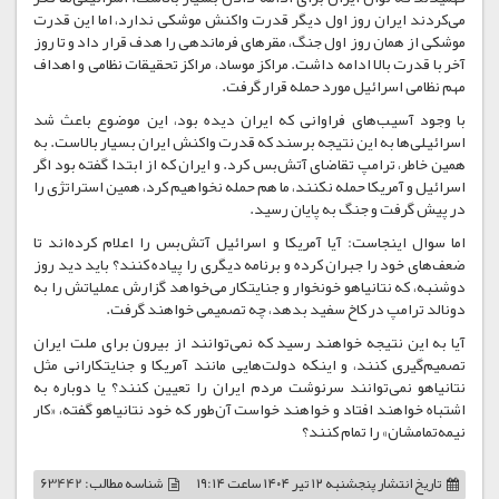
می‌کردند ایران روز اول دیگر قدرت واکنش موشکی ندارد، اما این قدرت
موشکی از همان روز اول جنگ، مقرهای فرماندهی را هدف قرار داد و تا روز
آخر با قدرت بالا ادامه داشت. مراکز موساد، مراکز تحقیقات نظامی و اهداف
مهم نظامی اسرائیل مورد حمله قرار گرفت.
با وجود آسیب‌های فراوانی که ایران دیده بود، این موضوع باعث شد
اسرائیلی‌ها به این نتیجه برسند که قدرت واکنش ایران بسیار بالاست. به
همین خاطر، ترامپ تقاضای آتش‌بس کرد. و ایران که از ابتدا گفته بود اگر
اسرائیل و آمریکا حمله نکنند، ما هم حمله نخواهیم کرد، همین استراتژی را
در پیش گرفت و جنگ به پایان رسید.
اما سوال اینجاست: آیا آمریکا و اسرائیل آتش‌بس را اعلام کرده‌اند تا
ضعف‌های خود را جبران کرده و برنامه دیگری را پیاده کنند؟ باید دید روز
دوشنبه، که نتانیاهو خونخوار و جنایتکار می‌خواهد گزارش عملیاتش را به
دونالد ترامپ در کاخ سفید بدهد، چه تصمیمی خواهند گرفت.
آیا به این نتیجه خواهند رسید که نمی‌توانند از بیرون برای ملت ایران
تصمیم‌گیری کنند، و اینکه دولت‌هایی مانند آمریکا و جنایتکارانی مثل
نتانیاهو نمی‌توانند سرنوشت مردم ایران را تعیین کنند؟ یا دوباره به
اشتباه خواهند افتاد و خواهند خواست آن‌طور که خود نتانیاهو گفته، «کار
نیمه‌تمامشان» را تمام کنند؟
تاریخ انتشار
پنجشنبه ۱۲ تیر ۱۴۰۴ ساعت ۱۹:۱۴
شناسه مطالب: 63442