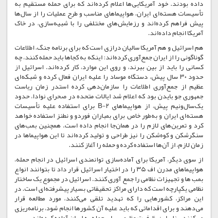
داده بودند. خود آمریکایی‌ها اعلام کرده‌اند که برای حمله مستقیم به
تأسیسات هسته‌ای ایران، هواپیماهای مناسب و طرح عملیات را از سال‌ها
پیش فراهم کرده‌اند و رزمایش‌های مختلفی را با شبیه‌سازی، در خاک
آمریکا انجام داده‌اند.
هم اسرائیل و هم آمریکا سالیان درازی است که برای برنامه جنگ، اطلاعات
گوناگونی را از ایران جمع‌آوری کرده‌اند: اینکه به کجاها باید حمله کنند، چه
کسانی را باید از بین ببرند، و روی این موارد، کار کرده‌اند. اسرائیل از
حدود ۳۰ سال پیش، دستگاه موساد را علیه ایران فعال کرده و شبکه‌ای
عظیم از جمع‌آوری اطلاعات را سازمان‌دهی کرده استدر زمان ریاست
جمهوری جو بایدن بود که اعلام شد ایالات متحده در صحرای نوادا، حدود
یک‌سال‌ونیم پیش، از هواپیماهای B-۲ برای استفاده علیه تأسیسات
هسته‌ای ایران و به‌طور خاص برای بمباران فوردو و نطنز استفاده خواهد
کرد و تمرین‌های لازم را در همان‌جا انجام داده است. همچنین بمب‌های
سنگرشکن و کوه‌شکن را نیز طراحی و تولید کرده‌اند تا این هواپیماها در
زمان لازم، از آن‌ها استفاده کرده و حمله را آغاز کنند.
از سوی دیگر، آمریکا برای آماده‌سازی توانمندی اسرائیل در انجام حمله،
هواپیماهای مدرن اف‌ ۳۵ را در اختیار اسرائیل قرار داد تا بتوانند انواع
بمب ها و تجهیزات نظامی را جمع آوری کنند. اسرائیل در مجموع یک ساختار
نظامی یکپارچه است که دارای مراکز تحقیقاتی بسیار پیشرفته‌ای است. در
این مراکز، کشورهایی را که تهدید تلقی می‌کنند، مورد مطالعه قرار
می‌دهند و برای اقداماتی که باید علیه آن کشورها انجام شود، برنامه‌ریزی
می‌کنند. بنابراین، ظرفیت عظیمی برای حمله به ایران آماده کرده‌اند.