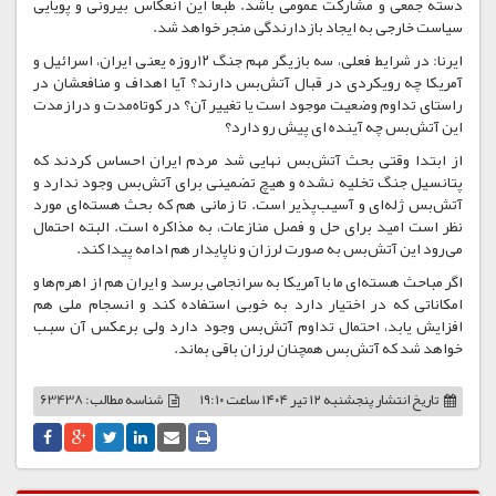
دسته جمعی و مشارکت عمومی باشد. طبعا این انعکاس بیرونی و پویایی
سیاست خارجی به ایجاد بازدارندگی منجر خواهد شد.
ایرنا: در شرایط فعلی، سه بازیگر مهم جنگ ۱۲روزه یعنی ایران، اسرائیل و
آمریکا چه رویکردی در قبال آتش‌بس دارند؟ آیا اهداف و منافعشان در
راستای تداوم وضعیت موجود است یا تغییر آن؟ در کوتاه‌مدت و درازمدت
این آتش‌بس چه آینده ای پیش رو دارد؟
از ابتدا وقتی بحث آتش‌بس نهایی شد مردم ایران احساس ‌کردند که
پتانسیل جنگ تخلیه نشده و هیچ تضمینی برای آتش‌بس وجود ندارد و
آتش‌بس ژله‌ای و آسیب‌پذیر است. تا زمانی هم که بحث هسته‌ای مورد
نظر است امید برای حل و فصل منازعات، به مذاکره است. البته احتمال
می‌رود این آتش‌بس به صورت لرزان و ناپایدار هم ادامه پیدا کند.
اگر مباحث هسته‌ای ما با آمریکا به سرانجامی برسد و ایران هم از اهرم‌ها و
امکاناتی که در اختیار دارد به خوبی استفاده کند و انسجام ملی هم
افزایش یابد، احتمال تداوم آتش‌بس وجود دارد ولی برعکس آن سبب
خواهد شد که آتش‌بس همچنان لرزان باقی بماند.
تاریخ انتشار
پنجشنبه ۱۲ تیر ۱۴۰۴ ساعت ۱۹:۱۰
شناسه مطالب: 63438