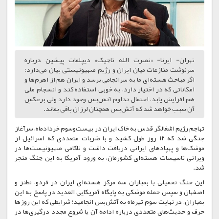
تهران- ایرنا- «نصرت الله تاجیک» دیپلمات پیشین درباره
سرنوشت منازعات میان ایران و رژیم صهیونیستی بیان می‌دارد:
اگر مباحث هسته‌ای ما به سرانجامی برسد و ایران هم از اهرم‌ها و
امکاناتی که در اختیار دارد، به خوبی استفاده کند و انسجام ملی
هم افزایش یابد، احتمال تداوم آتش‌بس وجود دارد ولی برعکسِ
آن سبب خواهد شد که آتش‌بس همچنان لرزان باقی بماند.
تهاجم رژیم اشغالگر قدس به خاک ایران در بیست‌وسوم خردادماه، سرآغاز
جنگی شد که ۱۲ روز طول کشید و با ضربات متعددی که اسرائیل از
موشک‌ها و پهپادهای ایرانی دریافت داشت و ناکامی صهیونیست‌ها در
ویرانی تاسیسات هسته‌ای کشورمان، به ورود آمریکا به این جنگ منجر
شد.
این جنگ تحمیلی با بمباران سه مرکز هسته‌ای ایران در فردو، نطنز و
اصفهان و سپس حمله موشکی به پایگاه آمریکایی العدید در پاسخ به این
بمباران، در نهایت سوم تیرماه به آتش‌بس انجامید؛ شرایطی که این روزها
حرف و حدیث‌های متعددی درباره ادامه آن یا شروع مجدد درگیری‌ها در