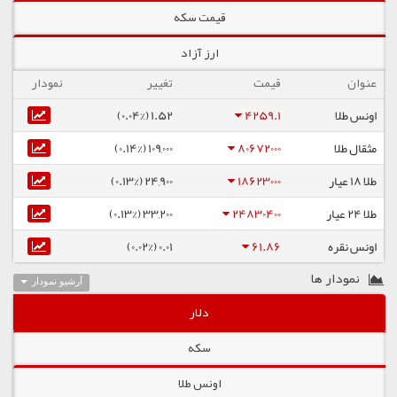
قیمت سکه
ارز آزاد
عنوان
قیمت
تغییر
نمودار
اونس طلا
4259.1
1.52 (0.04%)
مثقال طلا
80672000
109,000 (0.14%)
طلا ۱۸ عیار
18623000
24,900 (0.13%)
طلا ۲۴ عیار
24830400
33,200 (0.13%)
اونس نقره
61.86
0.01 (0.02%)
نمودار ها
آرشیو نمودار
دلار
سکه
اونس طلا