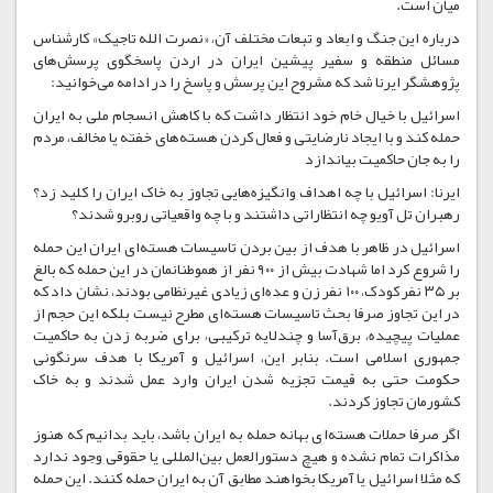
میان است.
درباره این جنگ و ابعاد و تبعات مختلف آن، «نصرت الله تاجیک» کارشناس
مسائل منطقه و سفیر پیشین ایران در اردن پاسخگوی پرسش‌های
پژوهشگر ایرنا شد که مشروح این پرسش و پاسخ را در ادامه می‌خوانید:
اسرائیل با خیال خام خود انتظار داشت که با کاهش انسجام ملی به ایران
حمله کند و با ایجاد نارضایتی و فعال کردن هسته‌های خفته یا مخالف، مردم
را به جان حاکمیت بیاندازد
ایرنا: اسرائیل با چه اهداف وانگیزه‌هایی تجاوز به خاک ایران را کلید زد؟
رهبران تل آویو چه انتظاراتی داشتند و با چه واقعیاتی روبرو شدند؟
اسرائیل در ظاهر با هدف از بین بردن تاسیسات هسته‌ای ایران این حمله
را شروع کرد اما شهادت بیش از ۹۰۰ نفر از هموطنانمان در این حمله که بالغ
بر ۳۵ نفر کودک، ۱۰۰ نفر زن و عده‌ای زیادی غیرنظامی بودند، نشان داد که
در این تجاوز صرفا بحث تاسیسات هسته‌ای مطرح نیست بلکه این حجم از
عملیات پیچیده، برق‌آسا و چندلایه ترکیبی، برای ضربه زدن به حاکمیت
جمهوری اسلامی است. بنابر این، اسرائیل و آمریکا با هدف سرنگونی
حکومت حتی به قیمت تجزیه شدن ایران وارد عمل شدند و به خاک
کشورمان تجاوز کردند.
اگر صرفا حملات هسته‌ای بهانه حمله به ایران باشد، باید بدانیم که هنوز
مذاکرات تمام نشده و هیچ دستورالعمل بین‌المللی یا حقوقی وجود ندارد
که مثلا اسرائیل یا آمریکا بخواهند مطابق آن به ایران حمله کنند. این حمله