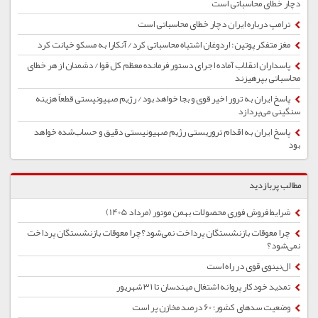
دچار خطای محاسباتی است
ترامپ درباره ایران دچار خطای محاسباتی است
مغز متفکر پوتین: اردوغان اشتباه محاسباتی کرد/ آنکارا به مسکو خیانت کرد
پاسداران انقلاب آماده اجرای دستور فرمانده معظم کل قوا/ دشمنان از هر خطای
محاسباتی بپرهیزند
پاسخ ایران به ترور اخیر قوی و بجا خواهد بود/ رژیم صهیونیستی قطعاً هزینه
سنگینی می‌پردازد
پاسخ ایران به اقدام تروریستی رژیم صهیونیستی دقیق و حساب‌شده خواهد
بود
مطالب پربازدید
شرایط فروش فوری محصولات بهمن موتور (مرداد 1405)
چرا معوقات بازنشستگان پرداخت نمی‌شود؟چرا معوقات بازنشستگان پرداخت
نمی‌شود؟
ال‌نینوی قوی در راه است
تمدید خودکار پروانه اشتغال مهندسان تا ۳۱ شهریور
وضعیت سدهای کشور؛ 60 درصد مخازن پر است