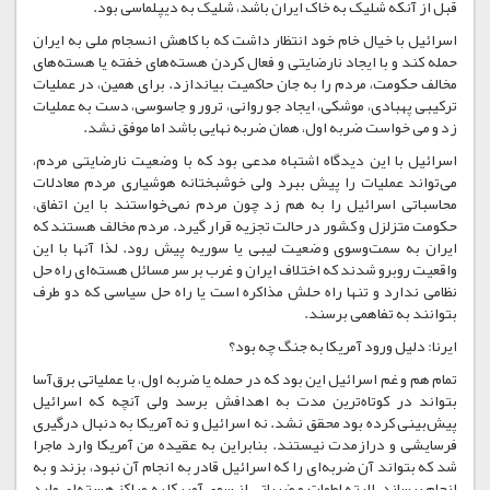
قبل از آنکه شلیک به خاک ایران باشد، شلیک به دیپلماسی بود.
اسرائیل با خیال خام خود انتظار داشت که با کاهش انسجام ملی به ایران
حمله کند و با ایجاد نارضایتی و فعال کردن هسته‌های خفته یا هسته‌های
مخالف حکومت، مردم را به جان حاکمیت بیاندازد. برای همین، در عملیات
ترکیبی پهبادی، موشکی، ایجاد جو روانی، ترور و جاسوسی، دست به عملیات
زد و می خواست ضربه اول، همان ضربه نهایی باشد اما موفق نشد.
اسرائیل با این دیدگاه اشتباه مدعی بود که با وضعیت نارضایتی مردم،
می‌تواند عملیات را پیش ببرد ولی خوشبختانه هوشیاری مردم معادلات
محاسباتی اسرائیل را به هم زد چون مردم نمی‌خواستند با این اتفاق،
حکومت متزلزل و کشور در حالت تجزیه قرار گیرد. مردم مخالف هستند که
ایران به سمت‌وسوی وضعیت لیبی یا سوریه پیش رود. لذا آنها با این
واقعیت روبرو شدند که اختلاف ایران و غرب بر سر مسائل هسته‌ای راه حل
نظامی ندارد و تنها راه حلش مذاکره است یا راه حل سیاسی که دو طرف
بتوانند به تفاهمی برسند.
ایرنا: دلیل ورود آمریکا به جنگ چه بود؟
تمام هم و غم اسرائیل این بود که در حمله یا ضربه اول، با عملیاتی برق‌آسا
بتواند در کوتاه‌ترین مدت به اهدافش برسد ولی آنچه که اسرائیل
پیش‌بینی کرده بود محقق نشد. نه اسرائیل و نه آمریکا به دنبال درگیری
فرسایشی و درازمدت نیستند. بنابراین به عقیده من آمریکا وارد ماجرا
شد که بتواند آن ضربه‌ای را که اسرائیل قادر به انجام آن نبود، بزند و به
انجام برساند. البته لطمات و ضرباتی از سوی آمریکا به مراکز هسته‌ای وارد