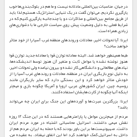
در جهان، مناسبات بین‌المللی عادلانه نیست و ما هم در بلوک‌بندی‌ها خوب
یارگیری نکردیم. می‌توان گفت در یک تنهایی استراتژیک هستیم لذا باید
از طریق مجامع بین‌المللی و مذاکرات دو یا چندجانبه یارگیری کنیم که در
شرایط فعلی به دلیل وضعیت پیش روی سیاست خارجی ما با دشواری‌های
زیادی همراه است.
ایرنا: آیا تحولات اخیر، معادلات و روندهای منطقه غرب آسیا را از خود متاثر
خواهد ساخت؟
طبعا همینطور خواهد شد. البته معادله توازن قوا یا معادله جدید توازن قوا
هنوز نوشته نشده یا عوامل ثابت و متغیر آن هنوز توسط اندیشکده‌ها،
نهادهای مطالعاتی و دانشگاهی کار نشده و بیرون نیامده ولی تحولات اخیر،
به دلیل نوع بازیگری ایران در منطقه، معادلات و روندهای غرب آسیا را از
خودش متاثر خواهد کرد و این بستگی دارد که سایر بازیگران مانند
روسیه، چین، ایران کشورهای عربی، اروپا و آمریکا چگونه بازی و مهم‌تر
اینکه آنها چگونه از کارت‌هایشان استفاده کنند.
ایرنا: بزرگترین عبرت‌ها و آورده‌های این جنگ برای ایران چه می‌تواند
باشد؟
مردم از مهم‌ترین عوامل یا پارامترهایی هستند که در این جنگ ۱۲ روزه
نقش مهمی داشتند. اسرائیل محاسباتی اشتباه در مورد مردم ایران
داشت. صهیونیست‌ها بر این باور بودند که با حمله به ایران، مردم هم از
داخل به اسرائیل کمک خواهند کرد اما این اتفاق نیفتاد. به عقیده من،