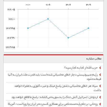
۰۰:۰۰
۰۱:۰۶
۱۲:۰۶
۱۲:۰۹
188,005
188,000
187,995
187,990
187,985
مطالب مشابه
حزب الله از کجا به کجا رسید؟
رژیم صهیونیستی دچار خطای محاسباتی شده است؛ باید قدرت ملت ایران به آنها
فهمانده شود
سپاه: هر خطای محاسباتی دشمن پاسخ مهلک و عبرت‌آموزی به همراه خواهد
داشت
اردوغان: اسرائیل آتش جنگ را به سوریه می‌کشاند/ پاسخ ما قاطع خواهد بود
روحانی: برجام پایه مستحکمی برای همکاری‌ گسترده‌تر ایران و اروپا است/ آمریکا