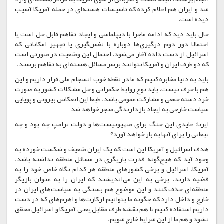
شد و ایران هم اعلام کرده که تاسیسات هسته‌ای در حمله آمریکا آسیب
دیده است.
حال باید دید که ادامه ماجرا با دیپلماسی و ایجاد تفاهم قابل حل است یا
احتمالا دور دوم درگیری‌ها دوباره با نفس‌گیری یا تجهیز امکاناتی که
اسرائیل از دست داده آغاز می‌شود. احتمال این وضعیت در صورتی است
که دو طرف ایران و آمریکا نتوانند برسر مسائل هسته‌ای به تفاهم برسند.
باید به دنیا مخابره کنیم که ما در نقطه خوب انسجام ملی قرار داریم و این
هم با حرف نیست. باید نوع روابط حکمرانی و حل مشکلات کشور به صورت
خرد دسته جمعی و مشارکت عمومی باشد. طبعا این انعکاس بیرونی و پویایی
سیاست خارجی به ایجاد بازدارندگی منجر خواهد شد
ایرنا: عایدی این جنگ برای صهیونیست‌ها و دولت ترامپ چه بود و چه
تبعاتی را برای آنها به بار خواهد آورد؟
هدف اسرائیل و آمریکا این است که یک ایران ضعیف و شکست خورده به
وجود آید که هیچ‌گونه قدرت بازیگری در مسائل منطقه نداشته باشد.
آمریکا، اسرائیل و برخی کشورهای منطقه هر کدام نگاه خاص خود را به
قضیه دارند. برخی به این می‌اندیشند که ایران را به عنوان بازیگر
منطقه‌ای حذف کنند و این موضوع هم بستگی به سیاست‌های ایران در
خارج و داخل دارد که چگونه ما بتوانیم ازکارت‌ها و اهرم‌های که در دست
داریم استفاده کنیم تا هم نقشه طرف مقابل یعنی آمریکا و اسرائیل محقق
نشود و هم ما از این شرایط خارج شویم.