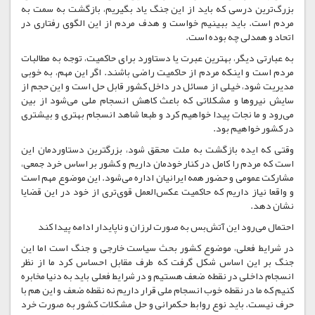
بزرگ‌ترین درسی که باید از این جنگ یاد بگیریم، بازگشت به سمت به
مردم است. باید ببینیم خواست و هدف مردم از این الگوی رفتاری در
اتحاد و همدلی چه بوده است.
به عبارتی دیگر، بهترین عبرت یا دستاورد برای حاکمیت، توجه به مطالبات
مردم است و اینکه مردم از حاکمیت راضی باشند. اگر این مهم، به خوبی
مدیریت شود، خیلی از مسائل در داخل کشور قابل حل است و این حجم از
سایش نیروها و مشکلاتی که باعث کاهش انسجام ملی می‌شود از بین
می‌رود و ما نجات پیدا خواهیم کرد و طبعا شاهد انسجام بهتری و بیشتری
در کشور خواهیم بود.
وقتی که ایده بازگشت به ملت محقق شود، بزرگترین دستاوردمان این
است که مردم را کامل در کنار خودمان داریم و کشور بر اساس خرد جمعی،
مشارکت عمومی و حضور همه ایرانیان اداره می‌شود. این موضوع مهم است
و واقعا نیاز داریم که حاکمیت عکس‌العمل قوی‌تری از خود در این قضایا
نشان دهد.
احتمال می‌رود این آتش‌بس به صورت لرزان و ناپایدار ادامه پیدا کند
در شرایط فعلی، موضوع کشور بحث سیاست خارجی و جنگ است اما این
جنگ بر این اساس شکل گرفت که طرف مقابل احساس کرد ما از نظر
انسجام داخلی در نقطه ضعف هستیم و در شرایط فعلی باید به دنیا مخابره
کنیم که ما در نقطه خوب انسجام ملی قرار داریم نه نقطه ضعف و این هم با
حرف نیست. باید نوع روابط حکمرانی و حل مشکلات کشور به صورت خرد