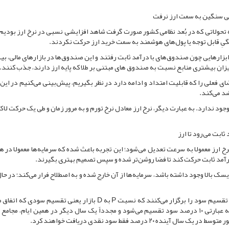
 تحولاتی که در بُعد نظامی کشور صورت گرفت شاهد افزایشی نسبی در نرخ ارز بودیم ا
یِ قابل توجه یا پول‌های هوشمند به سمت خرید ارز حرکت نکردند.
بزارهایی چون صندوق‌های با درآمد ثابت رفتند و این صندوق‌ها در بازارهای مالی، بی
یزان بیشتری منابع نسبت به صندوق های مبتنی بر طلا که پایه ارز دارند، جذب کنند.
ای فعلی را که قابلیت امتداد و ادامه دارد در نظر بگیریم، پیش‌بینی می‌کنیم در ای
د می‌کند.
 وجود ندارد. به عبارت دیگر، نرخ ارز معادل نرخ تورم و به مرور زمان و طی یک حرکت لا
ابت می‌رود تا ارز
 ارز معمولا به سرعت تعدیل می‌شود؛ این تجربه باعث شده که سرمایه‌ها معمولا در ه
آمد ثابت حرکت کند تا فضا روشن‌تر شده و سپس تصمیم بهتری بگیرند.
یسک بالا وجود داشته باشد، سرمایه‌ها از آن خارج شده و به اصطلاح فرار می‌کند؛ در حا
وی ادامه داد: از طرف دیگر شرکت‌ها به تدریج مجامع عمومی و تقسیم سود را برگزار می‌کنند که نسبت P به D بازار یعنی تقسی
نسبت به سرمایه‌گذاری که صورت گرفته حدود ۱۰ واحد است به عبارتی ۱۰ درصد سود تقسیم می‌شود و مجدداً یک سال دیگر در همین ایام، 
 درصد فقط سود نقدی دریافت خواهند کرد.