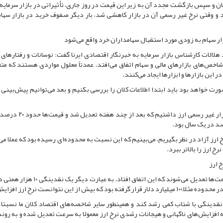
زایش نرخ غیر رسمی ارز به دامنه بالای ۹۰ هزار تومان و سپس بازگشت مجدد آن به زیر این قیمت در روز جاری، تأثیراتی در بازار س
و وقتی نرخ غیر رسمی آن در بازار کاهشی شد، بار دیگر صفوف خرید در بازار سه
زار سهام به زودی مورد استقبال سهامداران خرد واقع می‌شود
 هلالات کارشناس بازار سرمایه به خبرنگار اقتصادی ایرنا گفت: نوسانات و رفتارهای ب
ور شاخص‌های بازارهای مالی و سهام اتفاق می‌افتد، عمدتاً معلول مواردی هستند که مت
ین بازارها و ابزارها ایجاد می‌کنند.
رت خواهد بود باید ابتدا اطلاعات کلان را بررسی بکنیم و بعد می‌توانیم پیش‌بینی 
وی افزود: در ابتدای سال ۱۴۰۴ یک افزایش قیمت نسبی در بازار غیر رسمی
 ارز آزاد در نظر بگیریم، می‌بینیم که این نسبت به محدوده‌ای رسیده بود که عملا می‌
خ ارز را بالاتر ببرد.
 ارز
هلالات افزود: معمولاً بازارها در این حالت دچار اشباع خرید و قیمت‌ها تعدیل می‌شوند که این اتفا
 نتوانست نرخ ارز افزایش یابد.
که نقدینگی با شتاب کمی رشد کند و همینطور سایر شاخصه‌های اقتصاد کلان ما نسبتا ب
ه افزایش‌های ناگهانی و هیجانات رشدی نرخ ارز معمولا به سرعت تعدیل شده و به روند