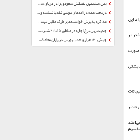
یمن هشتمین نفتکش سعودی را در دریای سرخ هدف قرار داد
دریافت همه درآمدهای دولتی فقط با شناسه واریز
ما این
مذاکره پذیرش خواسته‌های طرف مقابل نیست/ برخی شرایط کشور و منافع ملی را درک نمی‌کنند
جدیدترین نرخ اجاره در مناطق 15 تا 21 شهر تهران
شتر در
جهش 130 هزار واحدی بورس در پایان معاملات امروز
ن صورت
ک‌پشتی
یجانات
ل حاضر
م سودی که اتفاق می‌افتد
مجامع تقسیم