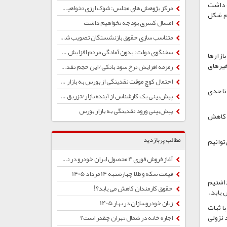
رمایه داشت
مرکز پژوهش های مجلس: شوک ارزی نخواهیم داشت
ام شکل
امسال کسری بودجه نخواهیم داشت
متناسب سازی حقوق بازنشستگان تصویب شد/ تغییری در پرداخت یارانه‌ها نخواهیم داشت
سخنگوی دولت: بدون آمادگی مردم افزایش قیمت بنزین نخواهیم داشت
ازارها
غیرهای
زمزمه افزایش نرخ سود بانکی/این حجم نقدینگی تورم را به دنبال خواهد داشت
احتمال کوچ موقت نقدینگی از بورس به بازار ارز/ صنایع صادرات محور برنده رشد نرخ ارز هستند
تا حدی
پیش‌بینی یک کارشناس از آینده بازار/تزریق نقدینگی بورس را نجات مثبت است؟
پیش‌بینی ورود نقدینگی به بازار بورس
 ارز داشتیم که بعد از چند هفته تعدیل شد و قیمت‌ها حدود ۲۰ درصد کاهش
مطالب پربازدید
توانیم
آغاز فروش فوری 4 محصول ایران خودرو در نمایندگی‌ها
قیمت سکه و طلا چهارشنبه 14 مرداد 1405
ق افتاد. به عبارت دیگر یک نقدینگی ۱۰ هزار همتی داشتیم
حقوق کارمندان کاهش می یابد؟!
زیان خودروسازان در بهار 1405
ا ثبات
 نزولی
اجاره خانه در شمال تهران چقدر است؟