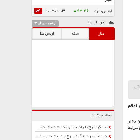
اونس نقره
63.46
0.03 (0.05%)
نمودار ها
آرشیو نمودار
دلار
سکه
اونس طلا
نگی
بعد از اعلام
مطالب مشابه
 بازار
 شرایط
عقبگرد نرخ دلار ادامه خواهد داشت/ اثر کاهش نرخ رشد نقدینگی به ۲۵ درصد بزودی نمایان می‌شود
دو دلیل جهش ناگهانی نرخ ارز/ پیش‌بینی ۱۰۰ میلیارد دلار درآمد ارزی