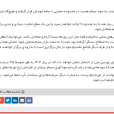
وی تصریح کرد: از طرف دیگر نسبت P به E بازار که نسبت قیمت به سود سهام هست در محدوده حمایتی ۱۰ ساله خودش قرار گرفته 
هلالات افزود: در حال حاضر با تقسیم سودها و گزارش‌های فصل بهار مجدداً به محدوده ۶ واحد خواهد رسید و این یک سطح حمایت بنیادی و
ام متعادل شود.
رهای منفی نباشیم و فضا مثل این روزها نسبتاً آرام و متعادل باشد، می‌توانیم انتظار
ت به اصطلاح «سنگر» گرفته بود، مجدداً به سمت بازار سهام متمایل شود؛ علتش هم ا
به گفته این فعال بازار سرمایه، گزارش‌های فصل بهار شرکت‌های بورسی پ
 که سودها می‌تواند رشد کرده و سودآوری سهام، بیشتر از افزایش نرخ تورم اتفاق ب
وانند از تورم جلو بزنند؛ به عبارت دیگر سرمایه‌ها برای سهامدار خُرد حفظ می‌شود. بن
هام هدایت شود.
شناسه مطالب: 63435