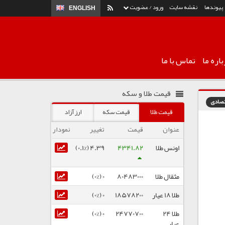
پیوندها
نقشه سایت
ورود / عضویت
ENGLISH
اره ما
تماس با ما
قیمت طلا و سکه
تصادی
قیمت طلا
قیمت سکه
ارز آزاد
عنوان
قیمت
تغییر
نمودار
اونس طلا
4341.82
4.39 (0.1%)
مثقال طلا
80483000
0 (0%)
طلا ۱۸ عیار
18578200
0 (0%)
طلا ۲۴
24770700
0 (0%)
عیار