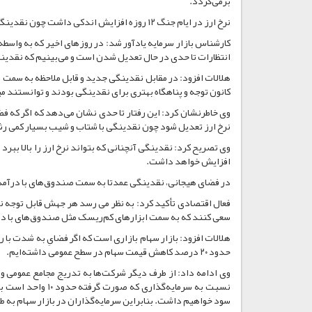
برمی‌گردد.
نرخ ارز در ایام جنگ ۱۲ روزه افزایش اندکی داشت چون نقدینگی سنگین به سمت ارز نرفت
کارشناس بازار سرمایه یادآور شد: در روزهای اخیر که به واسطه
انتظارات تا حدی در حال تعدیل شدن است و می‌بینیم که نقدینگ
هلالات افزود: در مقابل نقدینگی جدید و قابل ملاحظه به سمت ا
کانون توجه و پناهگاه بهتری برای نقدینگی بودند و توانستند م
وی خاطرنشان کرد: این رفتار تا حدی نشان می‌دهد که اگر که فض
نرخ ارز تعدیل شود چون نقدینگی با شتاب و شیب بسیار کمی رش
وی تصریح کرد: نقدینگی آنچنانی که بتواند نرخ ارز را بالا ببرد
افزایش خواهد داشت.
در فضای هیجانی، نقدینگی عمدتا به سمت صندوق‌های با درآمد ث
فعال اقتصادی تأکید کرد: به نظر می رسد هر جهش قابل توجه نرخ
سعی کنند که به سمت ابزارهای کم‌ریسک مثل صندوق‌های با در
هلالات افزود: بازار سهام بازاری است که اگر فضایِ به شدت با ر
حدود ۲۰ درصد کاهش قیمت سهام در سطح عمومی داشته‌ایم.
سود خواهیم داشت. بنابراین سرمایه‌گذاران در بازار سهام به طور متوسط در یک سال آینده ۲۰