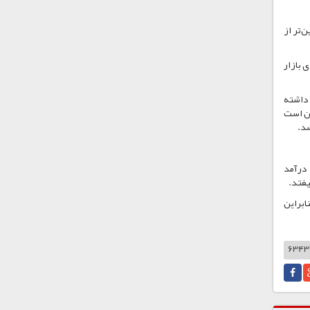
و هیچ‌گاه پایین‌تر از
 جدی برای بازار
 داشته
ین است
س از انتشار نشان خواهد داد که در بهار ۱۴۰۴ به طور متوسط ۴۵ درصد درآمد
یفتد.
ابراین