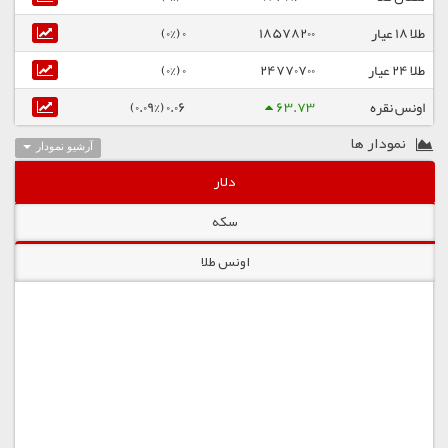
طلا ۱۸ عیار
18578200
0 (0%)
طلا ۲۴ عیار
24770700
0 (0%)
اونس نقره
63.73
0.06 (0.09%)
نمودار ها
آرشیو نمودار
دلار
سکه
اونس طلا