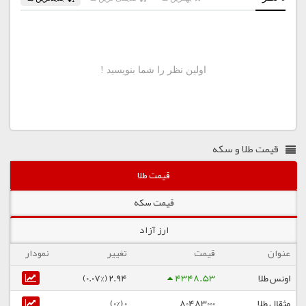
قیمت طلا و سکه
قیمت طلا
قیمت سکه
ارز آزاد
عنوان
قیمت
تغییر
نمودار
اونس طلا
4348.53
2.94 (0.07%)
مثقال طلا
80483000
0 (0%)