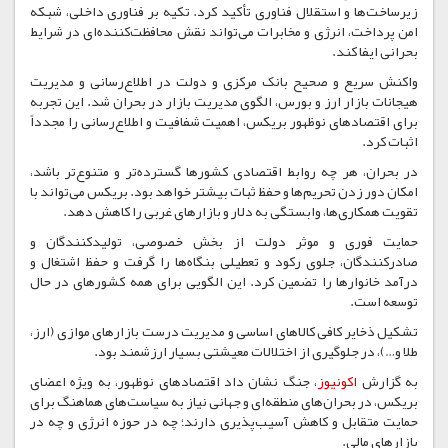
زیرساخت‌ها و استقلال فناوری تأکید کرد. تکیه بر فناوری داخلی، شبکه
امن پرداخت، انرژی و مخابرات می‌تواند نقش محافظت‌کننده‌ای در شرایط
بحرانی ایفا کند.
واکنش سریع و صحیح بانک مرکزی و دولت در اطلاع‌رسانی و مدیریت
هیجانات بازار ارز و بورس، الگوی مدیریت بازار در بحران شد. این تجربه
برای اقتصادهای نوظهور بریکس، اهمیت شفافیت و اطلاع‌رسانی را مجدداً
اثبات کرد.
در بحران، هر چه روابط اقتصادی کشورها گسترده‌تر و متنوع‌تر باشد،
امکان دور زدن تحریم‌ها و حفظ ثبات بیشتر خواهد بود. بریکس می‌تواند با
تقویت همکاری‌ها، وابستگی به دلار و بازارهای غربی را کاهش دهد.
حمایت فوری و موثر دولت از بخش خصوصی، تولیدکنندگان و
صادرکنندگان، جلوی رکود و تعطیلی بنگاه‌ها را گرفت و حفظ اشتغال و
درآمد خانوارها را تضمین کرد. این الگویی برای همه کشورهای در حال
توسعه است.
تشکیل ذخایر کافی کالاهای اساسی و مدیریت درست بازارهای موازی (ارز،
طلا و…)، در جلوگیری از اختلالات معیشتی بسیار ارزشمند بود.
به گزارش
اکونیوز
، جنگ نشان داد اقتصادهای نوظهور، به ویژه اعضای
بریکس، در بحران‌های منطقه‌ای و جهانی نیاز به سیاست‌های هماهنگ برای
حمایت متقابل و کاهش آسیب‌پذیری دارند؛ چه در حوزه انرژی و چه در
بازارهای مالی.