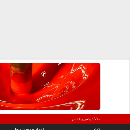
360000
دوده پرینتکس V دگوسا :
کوثر
اخبار و رویدادها