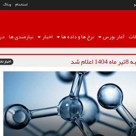
استخدام
وبلاگ
ات
آمار
بورس
نرخ ها
و داده ها
اخبار
نیازمندی ها
درب
م شد
اخبار 