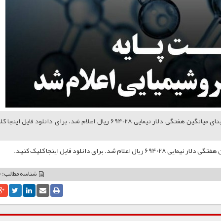
قیمت‌های پایه محصولات پتروشیمی امروز 8 تیر 1404 بر مبنای میانگین هفتگی دلار نیمایی 694028 ریال اعلام شد. برای دانلود فایل 
شناسه مطالب: 63420