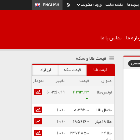
پیوندها
نقشه سایت
ورود / عضویت
ENGLISH
اره ما
تماس با ما
قیمت طلا و سکه
تخصصی
قیمت طلا
قیمت سکه
ارز آزاد
عنوان
قیمت
تغییر
نمودار
اونس طلا
4293.23
0.99 (0.02%)
مثقال طلا
80396000
0 (0%)
طلا ۱۸ عیار
18561600
0 (0%)
طلا ۲۴
24748500
0 (0%)
عیار