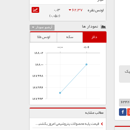
اونس نقره
62.37
0.03
(0.05%)
نمودار ها
آرشیو نمودار
دلار
سکه
اونس طلا
۰۰:۰۰
۰۱:۰۶
188,002
188,000
اینجا کلیک
187,998
187,996
187,994
مطالب مشابه
قیمت پایه محصولات پتروشیمی امروز یکشنبه 22 تیر ماه 1404 اعلام شد